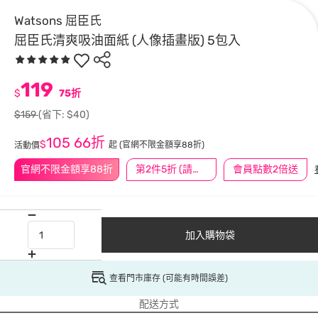
Watsons 屈臣氏
屈臣氏清爽吸油面紙 (人像插畫版) 5包入
119
$
75折
$159
(省下: $40)
105
66折
$
起
(官網不限金額享88折)
活動價
官網不限金額享88折
第2件5折 (請任選2件商品)
會員點數2倍送
加入購物袋
查看門市庫存 (可能有時間誤差)
配送方式