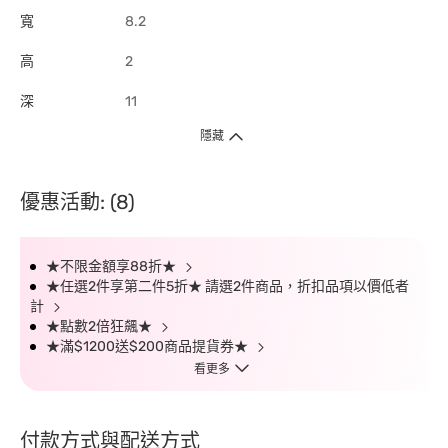
寬
8.2
高
2
深
11
隱藏
優惠活動: (8)
★不限金額享88折★
★任選2件享第二件5折★ 請選2件商品，折扣品項以價低者
計
★點數2倍狂飆★
★滿$1200送$200商品提貨券★
看更多
付款方式與配送方式