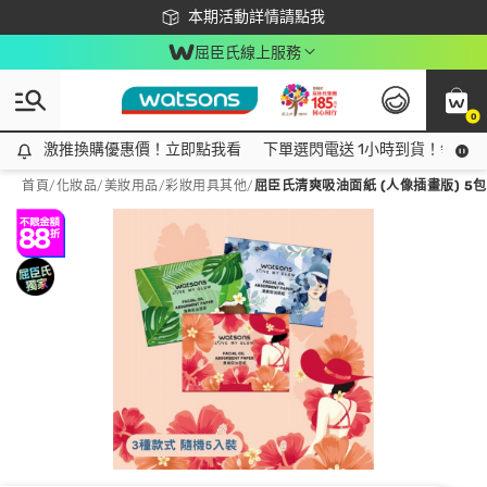
下載app最高回饋$350
本期活動詳情請點我
屈臣氏線上服務
0
激推換購優惠價！立即點我看
激推換購優惠價！立即點我看
下單選閃電送 1小時到貨！領神券
首頁
/
化妝品
/
美妝用品
/
彩妝用具其他
/
屈臣氏清爽吸油面紙 (人像插畫版) 5