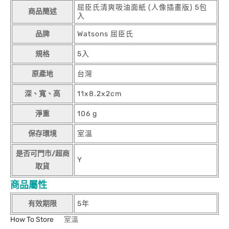
屈臣氏清爽吸油面紙 (人像插畫版) 5包
商品簡述
入
品牌
Watsons 屈臣氏
規格
5入
原產地
台灣
深、寬、高
11x8.2x2cm
淨重
106 g
保存環境
室溫
是否可門市/超商
Y
取貨
商品屬性
有效期限
5年
How To Store
室溫