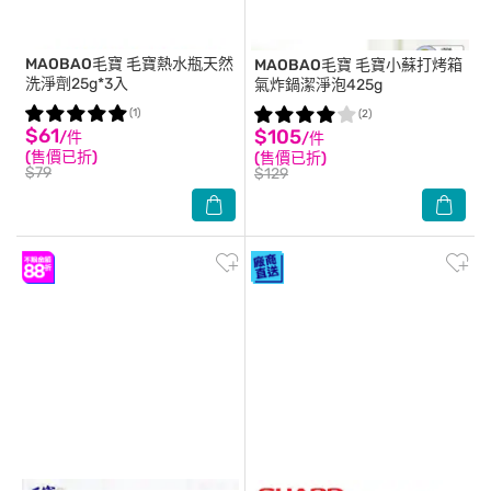
MAOBAO毛寶
毛寶熱水瓶天然
MAOBAO毛寶
毛寶小蘇打烤箱
洗淨劑25g*3入
氣炸鍋潔淨泡425g
(1)
(2)
$61
$105
/件
/件
(售價已折)
(售價已折)
$79
$129