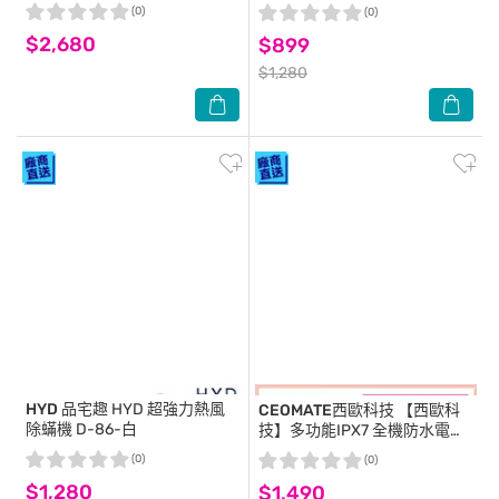
PV-X90P
D-89 (車用/多功能)
(0)
(0)
$2,680
$899
$1,280
HYD 品宅趣
HYD 超強力熱風
CEOMATE西歐科技
【西歐科
除蟎機 D-86-白
技】多功能IPX7 全機防水電動
清潔機CME-HL1400 贈西歐科
(0)
(0)
技藍光噴霧無線消毒槍CME-
$1,280
$1,490
SK500