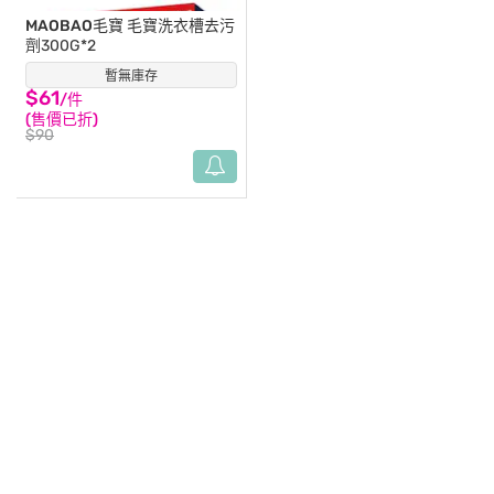
MAOBAO毛寶
毛寶洗衣槽去污
劑300G*2
暫無庫存
(30)
$61
/件
(售價已折)
$90