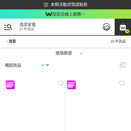
下載app最高回饋$350
本期活動詳情請點我
屈臣氏線上服務
清潔家電
21 件貨品
0
首頁
21 件貨品
進階篩選