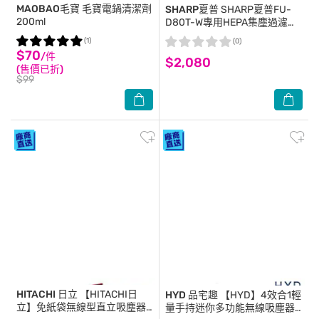
MAOBAO毛寶
毛寶電鍋清潔劑
SHARP夏普
SHARP夏普FU-
200ml
D80T-W專用HEPA集塵過濾網
FZ-D80HFE
(1)
(0)
$70
/件
$2,080
(售價已折)
$99
HITACHI 日立
【HITACHI日
HYD 品宅趣
【HYD】4效合1輕
立】免紙袋無線型直立吸塵器
量手持迷你多功能無線吸塵器