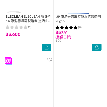
ELECLEAN
ELECLEAN 隨身型
UP
優品去漬專家熱水瓶清潔劑
e立淨消毒噴霧製造機 送活化
25g*3
晶球+消毒水試紙
(0)
(11)
$57
/件
$3,600
(售價已折)
$65