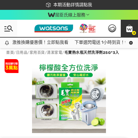
下載app最高回饋$350
本期活動詳情請點我
屈臣氏線上服務
0
激推換購優惠價！立即點我看
激推換購優惠價！立即點我看
下單選閃電送 1小時到貨！領神券
首頁
/
日用品
/
家用百貨
/
清潔家電
/
毛寶熱水瓶天然洗淨劑25G*3入