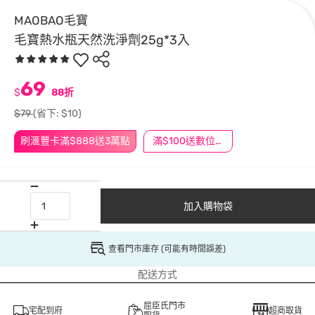
MAOBAO毛寶
毛寶熱水瓶天然洗淨劑25g*3入
69
$
88折
$79
(省下: $10)
刷滙豐卡滿$888送3萬點
滿$100送數位印花
加入購物袋
查看門市庫存 (可能有時間誤差)
配送方式
屈臣氏門市
宅配到府
超商取貨