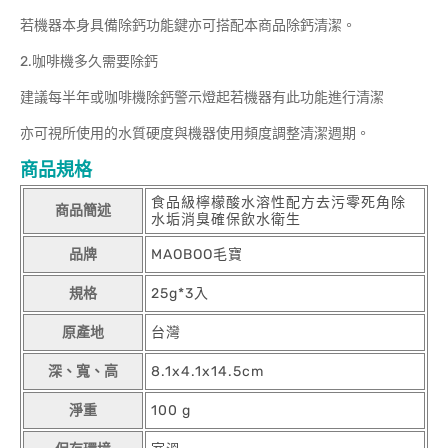
若機器本身具備除鈣功能鍵亦可搭配本商品除鈣清潔。
2.咖啡機多久需要除鈣
建議每半年或咖啡機除鈣警示燈起若機器有此功能進行清潔
亦可視所使用的水質硬度與機器使用頻度調整清潔週期。
商品規格
食品級檸檬酸水溶性配方去污零死角除
商品簡述
水垢消臭確保飲水衛生
品牌
MAOBOO毛寶
規格
25g*3入
原產地
台灣
深、寬、高
8.1x4.1x14.5cm
淨重
100 g