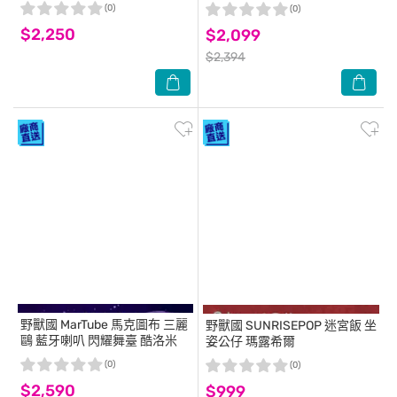
Grumpy Bear
(0)
(0)
$2,250
$2,099
$2,394
野獸國
MarTube 馬克圖布 三麗
野獸國
SUNRISEPOP 迷宮飯 坐
鷗 藍牙喇叭 閃耀舞臺 酷洛米
姿公仔 瑪露希爾
(0)
(0)
$2,590
$999