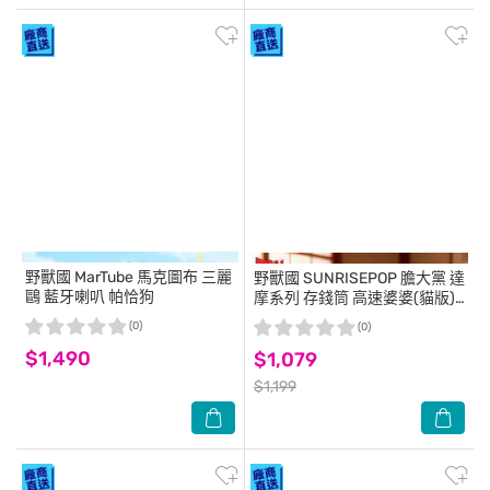
野獸國
MarTube 馬克圖布 三麗
野獸國
SUNRISEPOP 膽大黨 達
鷗 藍牙喇叭 帕恰狗
摩系列 存錢筒 高速婆婆(貓版)
愛情粉
(0)
(0)
$1,490
$1,079
$1,199