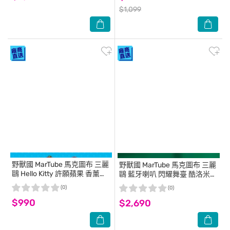
$1,099
野獸國
MarTube 馬克圖布 三麗
野獸國
MarTube 馬克圖布 三麗
鷗 Hello Kitty 許願蘋果 香薰蠟
鷗 藍牙喇叭 閃耀舞臺 酷洛米
燭套組
冬季限定版
(0)
(0)
$990
$2,690