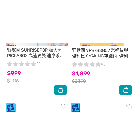
野獸國
SUNRISEPOP 膽大黨
野獸國
VPB-SSB07 湯姆貓與
PICKABOX 高速婆婆 達摩系列
傑利鼠 SYAKING存錢筒-傑利
盲盒套組(4入)
鼠款
(0)
(0)
$999
$1,899
$1,116
$2,390