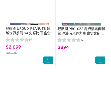
野獸國
URDU X PEANUTS 超
野獸國
PBC-032 湯姆貓與傑利
越世界系列 S4 史努比 盲盒套
鼠 沐浴時光迴力車 盲盒套組(6
組 (6入)
入)
(0)
(0)
$2,099
$894
$2,394