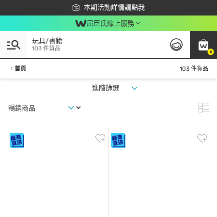
下載app最高回饋$350
本期活動詳情請點我
屈臣氏線上服務
玩具/書籍
103 件貨品
0
首頁
103 件貨品
進階篩選