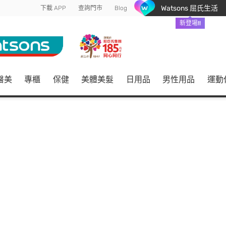
Watsons 屈氏生活
下載 APP
查詢門市
Blog
新登場!!
醫美
專櫃
保健
美體美髮
日用品
男性用品
運動