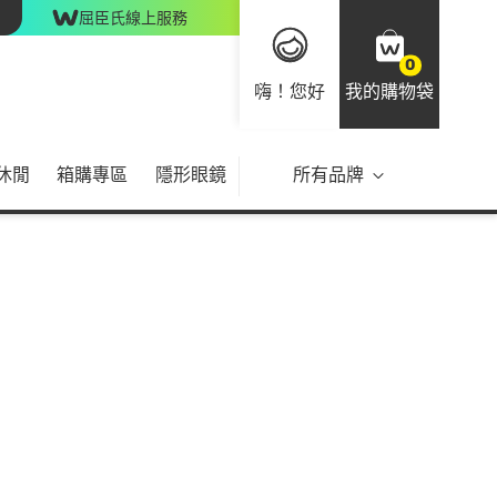
屈臣氏線上服務
0
嗨！您好
我的購物袋
休閒
箱購專區
隱形眼鏡
所有品牌