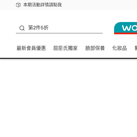
本期活動詳情請點我
下載app最高回饋$350
善存
第2件5折
最新會員優惠
屈臣氏獨家
臉部保養
化妝品