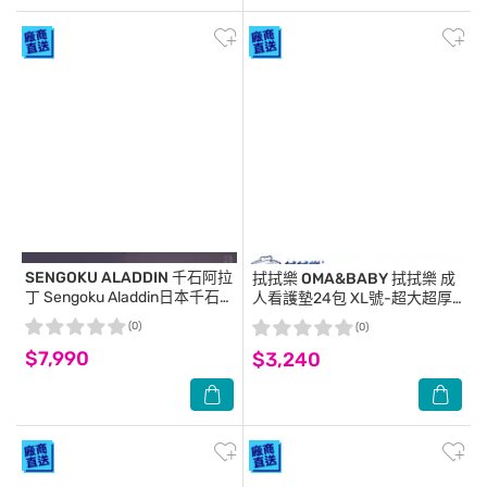
SENGOKU ALADDIN 千石阿拉
拭拭樂 OMA&BABY
拭拭樂 成
丁
Sengoku Aladdin日本千石
人看護墊24包 XL號-超大超厚
阿拉丁神燈音箱-古典綠
(成人尿墊)-箱購
(0)
(0)
$7,990
$3,240