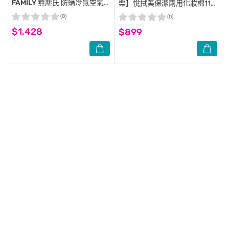
FAMILY
無塵氏 防螨冷氣空氣
樂】悅拭美保潔兩用化妝棉110
濾網 (37cm*60cm*12盒/箱)-
抽x24盒-箱購
(0)
(0)
箱購
$1,428
$899