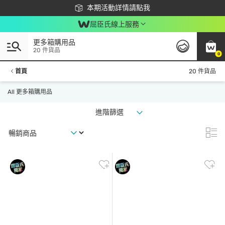
下載app最高回饋$350
本期活動詳情請點我
屈臣氏線上服務
更多箱購用品
20 件貨品
0
首頁
20 件貨品
All 更多箱購用品
進階篩選