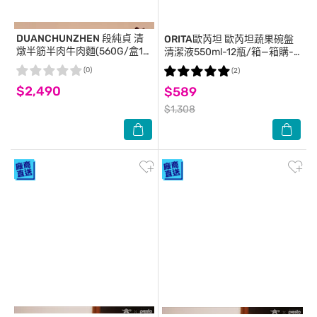
DUANCHUNZHEN
段純貞 清
ORITA歐芮坦
歐芮坦蔬果碗盤
燉半筋半肉牛肉麵(560G/盒10
清潔液550ml-12瓶/箱—箱購-
盒/箱)-箱購
箱購
(0)
(2)
$2,490
$589
$1,308