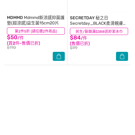
MDMMD
Mdmmd新涼感抑菌護
SECRETDAY
秘之日
墊(超涼感)益生菌15cm20片
Secretday_BLACK柔滑親膚護
墊18cm20片-箱購
第2件5折 (請任選2件商品)
(2)
民生/髮類滿$388送舒潔冰巾
(0)
$50
$84
/件
/件
(買2件-售價已折)
(售價已折)
$110
$99