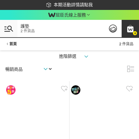
下載app最高回饋$350
本期活動詳情請點我
屈臣氏線上服務
護墊
2 件貨品
0
首頁
2 件貨品
進階篩選