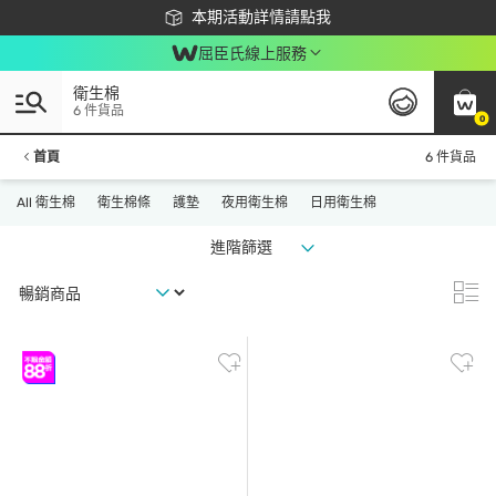
下載app最高回饋$350
本期活動詳情請點我
屈臣氏線上服務
衛生棉
6 件貨品
0
首頁
6 件貨品
All 衛生棉
衛生棉條
護墊
夜用衛生棉
日用衛生棉
進階篩選