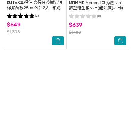
KOTEX靠得住
靠得住茶樹沁涼
MDMMD
Mdmmd.新涼感抑菌
棉抑菌款28cm9片12入_箱購-
褲型衛生棉S-M(超涼感)-12包/
箱購
箱-箱購
(2)
(0)
$649
$639
$1,308
$1,188