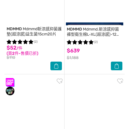
MDMMD
Mdmmd新涼感抑菌護
MDMMD
Mdmmd.新涼感抑菌
墊(超涼感)益生菌15cm20片
褲型衛生棉L-XL(超涼感)-12
包/箱-箱購
(2)
(2)
$52
/件
$639
(買2件-售價已折)
$110
$1,188