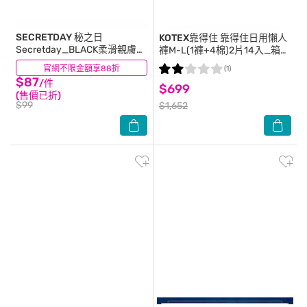
SECRETDAY
秘之日
KOTEX靠得住
靠得住日用懶人
Secretday_BLACK柔滑親膚護
褲M-L(1褲+4棉)2片14入_箱
墊18cm20片-箱購
購-箱購
官網不限金額享88折
(0)
(1)
$87
/件
$699
(售價已折)
$99
$1,652