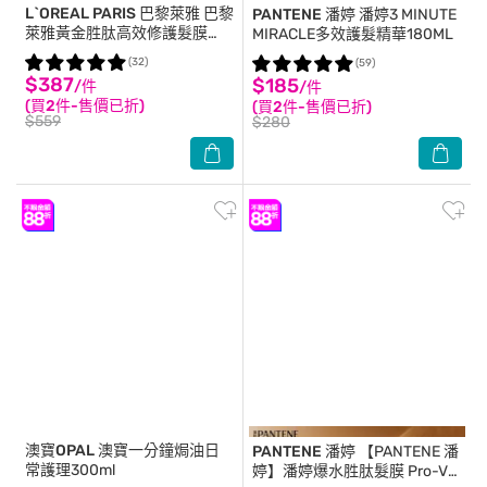
L`OREAL PARIS 巴黎萊雅
巴黎
PANTENE 潘婷
潘婷3 MINUTE
萊雅黃金胜肽高效修護髮膜
MIRACLE多效護髮精華180ML
250ml
(32)
(59)
$387
$185
/件
/件
(買2件-售價已折)
(買2件-售價已折)
$559
$280
澳寶OPAL
澳寶一分鐘焗油日
PANTENE 潘婷
【PANTENE 潘
常護理300ml
婷】潘婷爆水胜肽髮膜 Pro-V