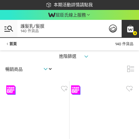
下載app最高回饋$350
本期活動詳情請點我
屈臣氏線上服務
護髮乳/髮膜
140 件貨品
0
首頁
140 件貨品
進階篩選