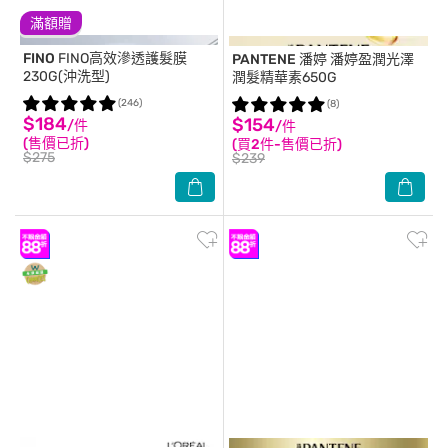
滿額贈
FINO
FINO高效滲透護髮膜
PANTENE 潘婷
潘婷盈潤光澤
230G(沖洗型)
潤髮精華素650G
(246)
(8)
$184
$154
/件
/件
(售價已折)
(買2件-售價已折)
$275
$239