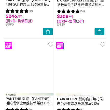
PANTENE 潘婷
【PANTENE 】
L`OREAL PARIS 巴黎萊雅
巴黎
潘婷爆水膠囊烏木玫瑰髮膜
萊雅黃金胜肽柔韌修護護髮素
Pro-V高濃保濕髮膜12mlx8 (強
440ml #大金瓶
(17)
(36)
韌防斷型) 包裝轉換隨機出貨
$246
$308
/件
/件
(買2件-售價已折)
(買2件-售價已折)
$395
$419
PANTENE 潘婷
【PANTENE】
HAIR RECIPE
髮的食譜無花果
潘婷爆水玻尿酸精華髮膜 Pro-
白茶輕盈蓬鬆護髮精華510g
V高濃保濕髮膜12mlx8 (水潤修
(11)