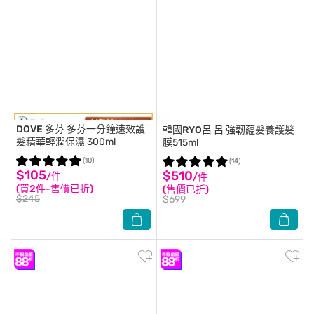
DOVE 多芬
多芬一分鐘速效護
韓國RYO呂
呂 強韌蘊髮養護髮
髮精華輕潤保濕 300ml
膜515ml
(10)
(14)
$105
$510
/件
/件
(買2件-售價已折)
(售價已折)
$245
$699