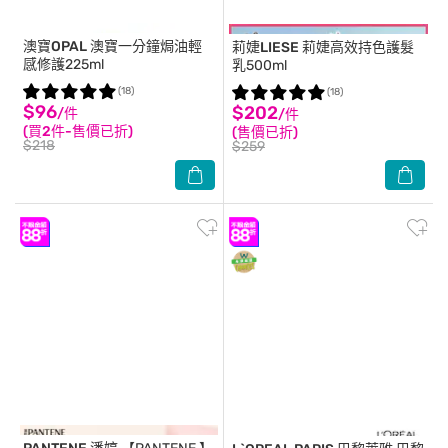
澳寶OPAL
澳寶一分鐘焗油輕
莉婕LIESE
莉婕高效持色護髮
感修護225ml
乳500ml
(18)
(18)
$96
$202
/件
/件
(買2件-售價已折)
(售價已折)
$218
$259