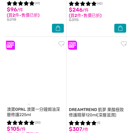
高濃保濕髮膜 12mlx8 密集修護
(41)
(42)
型 <包裝轉換中隨機出貨>
$96
$246
/件
/件
(買2件-售價已折)
(買2件-售價已折)
$218
$395
澳寶OPAL
澳寶一分鐘焗油深
DREAMTREND
凱夢 果酸極致
層修護225ml
修護精華120ml(深層滋潤)
(30)
(1)
$105
$307
/件
/件