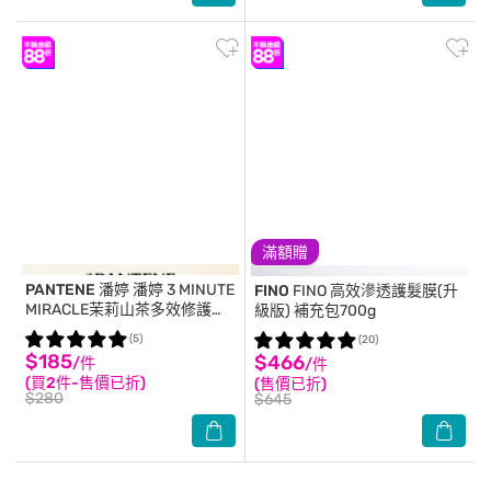
滿額贈
PANTENE 潘婷
潘婷 3 MINUTE
FINO
FINO 高效滲透護髮膜(升
MIRACLE茉莉山茶多效修護護
級版) 補充包700g
髮精華180ml
(5)
(20)
$185
$466
/件
/件
(買2件-售價已折)
(售價已折)
$280
$645