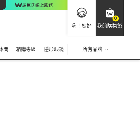
屈臣氏線上服務
0
嗨！您好
我的購物袋
休閒
箱購專區
隱形眼鏡
所有品牌