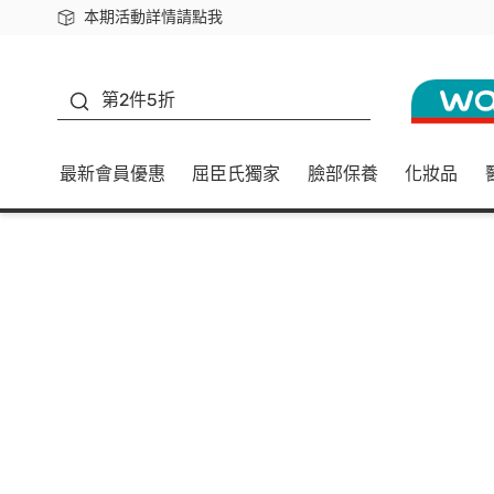
本期活動詳情請點我
下載app最高回饋$350
善存
第2件5折
最新會員優惠
屈臣氏獨家
臉部保養
化妝品