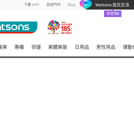
Watsons 屈氏生活
下載 APP
查詢門市
Blog
新登場!!
醫美
專櫃
保健
美體美髮
日用品
男性用品
運動