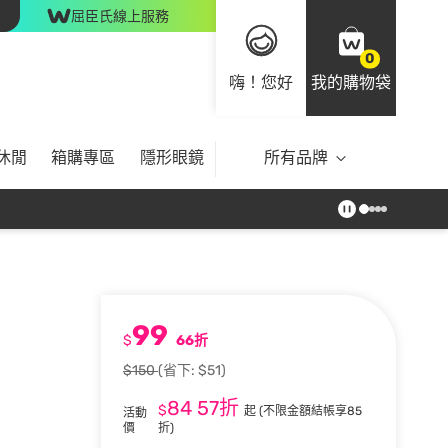
屈臣氏線上服務
0
嗨！您好
我的購物袋
休閒
箱購專區
隱形眼鏡
所有品牌
99
$
66折
$150
(省下: $51)
84
57折
$
起
(不限金額結帳享85
活動
價
折)