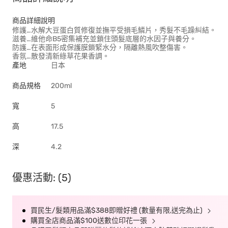
商品詳細說明
修護…水解大豆蛋白質修復並撫平受損毛鱗片，秀髮不毛躁糾結。
滋養…維他命B5密集補充並鎖住頭髮底層的水因子與養分。
防護…在表面形成保護膜鎖緊水分，隔離熱風吹整傷害。
香氛…散發清新綠草花果香調。
產地
日本
商品規格
200ml
寬
5
高
17.5
深
4.2
優惠活動: (5)
買民生/髮類用品滿$388即贈好禮 (數量有限,送完為止)
購買全店商品滿$100送數位印花一張