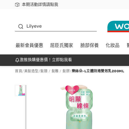
本期活動詳情請點我
下載app最高回饋$350
K beauty
Lilyeve
最新會員優惠
屈臣氏獨家
臉部保養
化妝品
激推換購優惠價！立即點我看
首頁
/
美髮造型
/
髮腊 / 髮雕 / 髮膠
/
樂絲朵-L立體持捲雙效乳200ML