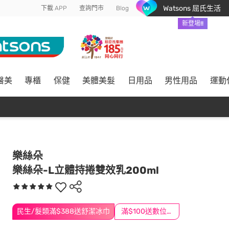
Watsons 屈氏生活
下載 APP
查詢門市
Blog
新登場!!
醫美
專櫃
保健
美體美髮
日用品
男性用品
運動
樂絲朵
樂絲朵-L立體持捲雙效乳200ml
民生/髮類滿$388送舒潔冰巾
滿$100送數位印花