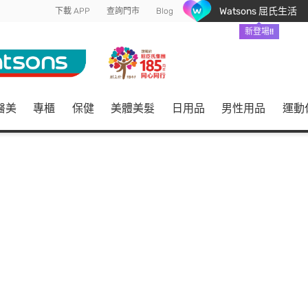
Watsons 屈氏生活
下載 APP
查詢門市
Blog
新登場!!
醫美
專櫃
保健
美體美髮
日用品
男性用品
運動