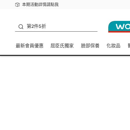
本期活動詳情請點我
下載app最高回饋$350
善存
第2件5折
最新會員優惠
屈臣氏獨家
臉部保養
化妝品