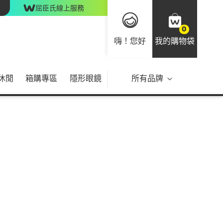
屈臣氏線上服務
0
嗨！您好
我的購物袋
休閒
箱購專區
隱形眼鏡
所有品牌