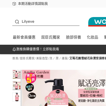
本期活動詳情請點我
下載app最高回饋$350
K beauty
Lilyeve
最新會員優惠
屈臣氏獨家
臉部保養
化妝品
激推換購優惠價！立即點我看
首頁
/
屈臣氏獨家
/
美髮造型
/
洗 / 潤 / 護髮
/
艾瑪花園雪絨花染燙受損修護