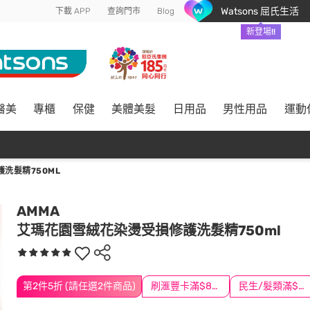
Watsons 屈氏生活
下載 APP
查詢門市
Blog
新登場!!
醫美
專櫃
保健
美體美髮
日用品
男性用品
運動
洗髮精750ML
AMMA
艾瑪花園雪絨花染燙受損修護洗髮精750ml
第2件5折 (請任選2件商品)
刷滙豐卡滿$888送3萬點
民生/髮類滿$388送舒潔冰巾