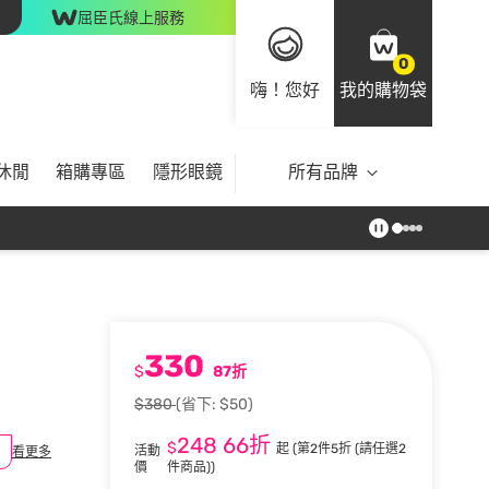
屈臣氏線上服務
0
嗨！您好
我的購物袋
休閒
箱購專區
隱形眼鏡
所有品牌
330
$
87折
$380
(省下: $50)
248
66折
$
起
(第2件5折 (請任選2
活動
看更多
價
件商品))