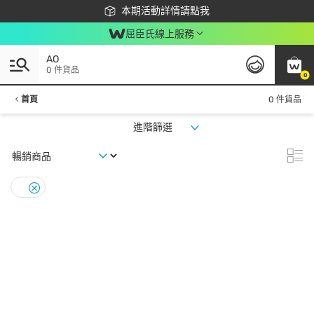
下載app最高回饋$350
本期活動詳情請點我
屈臣氏線上服務
AO
0 件貨品
0
首頁
0 件貨品
進階篩選