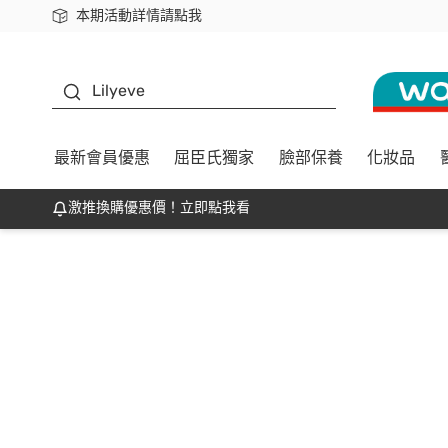
本期活動詳情請點我
下載app最高回饋$350
K beauty
Lilyeve
最新會員優惠
屈臣氏獨家
臉部保養
化妝品
激推換購優惠價！立即點我看