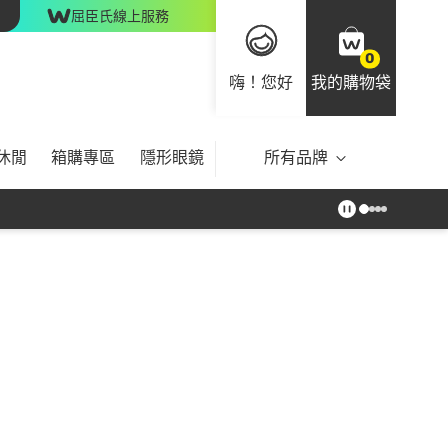
屈臣氏線上服務
0
嗨！您好
我的購物袋
休閒
箱購專區
隱形眼鏡
所有品牌