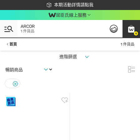
下載app最高回饋$350
本期活動詳情請點我
屈臣氏線上服務
ARCOR
1 件貨品
0
首頁
1 件貨品
進階篩選