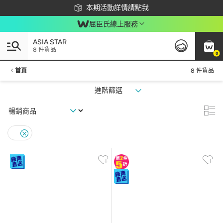
下載app最高回饋$350
本期活動詳情請點我
屈臣氏線上服務
ASIA STAR
8 件貨品
0
首頁
8 件貨品
進階篩選