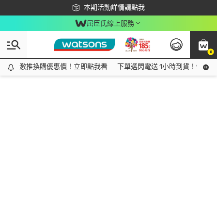
下載app最高回饋$350
本期活動詳情請點我
屈臣氏線上服務
0
激推換購優惠價！立即點我看
激推換購優惠價！立即點我看
下單選閃電送 1小時到貨！領神券