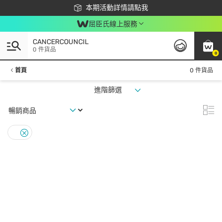
下載app最高回饋$350
本期活動詳情請點我
屈臣氏線上服務
CANCERCOUNCIL
0 件貨品
0
首頁
0 件貨品
進階篩選