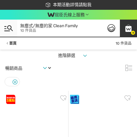
下載app最高回饋$350
本期活動詳情請點我
屈臣氏線上服務
無塵式/無塵的家 Clean Family
10 件貨品
0
首頁
10 件貨品
進階篩選