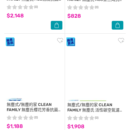
噴霧(250mlx12瓶)-箱購
拭拖兩用布(12枚x12包)-箱購
(0)
(0)
$2,148
$828
無塵式/無塵的家 CLEAN
無塵式/無塵的家 CLEAN
FAMILY
無塵氏櫻花芳香抗菌擦
FAMILY
無塵氏 活性碳空氣濾
拭布50枚*12包/箱-箱購
網 (60cm*38cm*12pcs/箱)-箱
(0)
(0)
購
$1,188
$1,908