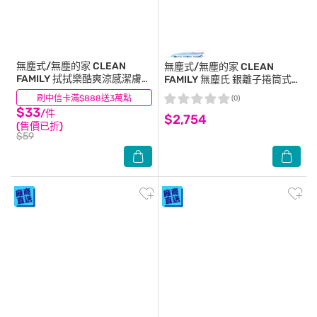
無塵式/無塵的家 CLEAN
無塵式/無塵的家 CLEAN
FAMILY
拭拭樂酷爽涼感潔膚巾
FAMILY
無塵氏 銀離子捲筒式
(20抽)
空氣濾網 6盒/箱
刷中信卡滿$888送3萬點
(0)
(0)
(38cm*360cm x6盒/箱)-箱購
$33
/件
$2,754
(售價已折)
$59