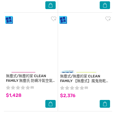
無塵式/無塵的家 CLEAN
無塵式/無塵的家 CLEAN
FAMILY
無塵氏 防螨冷氣空氣
FAMILY
【無塵式】魔鬼拖乾溼
濾網 (37cm*60cm*12盒/箱)-
二用除塵拖把-補充包(8枚x24
(0)
(0)
箱購
包/箱)-箱購
$1,428
$2,376