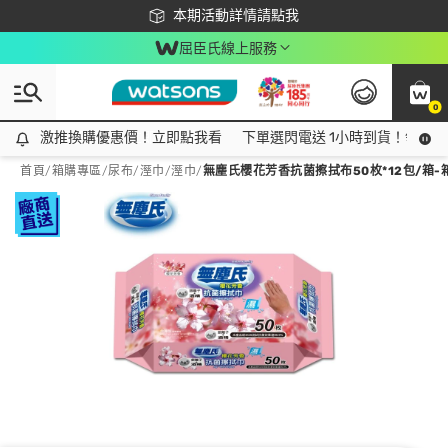
下載app最高回饋$350
本期活動詳情請點我
屈臣氏線上服務
0
激推換購優惠價！立即點我看
激推換購優惠價！立即點我看
下單選閃電送 1小時到貨！領神券
首頁
/
箱購專區
/
尿布/溼巾
/
溼巾
/
無塵氏櫻花芳香抗菌擦拭布50枚*12包/箱-