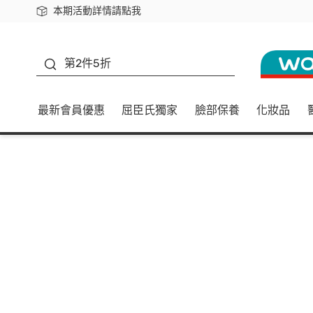
本期活動詳情請點我
下載app最高回饋$350
善存
第2件5折
最新會員優惠
屈臣氏獨家
臉部保養
化妝品