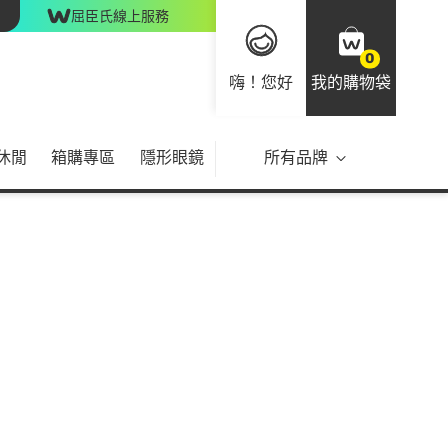
屈臣氏線上服務
0
嗨！您好
我的購物袋
休閒
箱購專區
隱形眼鏡
所有品牌