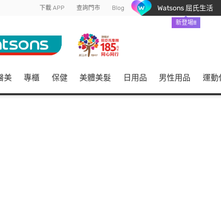
Watsons 屈氏生活
下載 APP
查詢門市
Blog
新登場!!
醫美
專櫃
保健
美體美髮
日用品
男性用品
運動