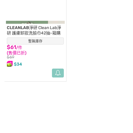
CLEANLAB淨研
Clean Lab淨
研 護膚卸妝洗臉巾42抽-箱購
暫無庫存
(54)
$61
/件
(售價已折)
$69
$34