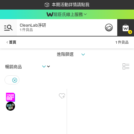
下載app最高回饋$350
本期活動詳情請點我
屈臣氏線上服務
CleanLab淨研
1 件貨品
0
首頁
1 件貨品
進階篩選