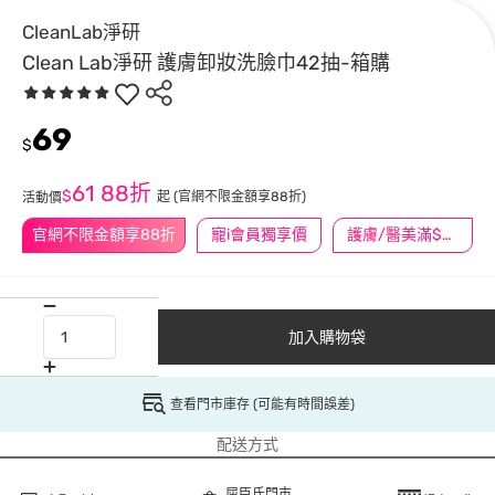
CleanLab淨研
Clean Lab淨研 護膚卸妝洗臉巾42抽-箱購
69
$
61
88折
$
起
(官網不限金額享88折)
活動價
官網不限金額享88折
寵i會員獨享價
護膚/醫美滿$600送好禮
加入購物袋
查看門市庫存 (可能有時間誤差)
配送方式
屈臣氏門市