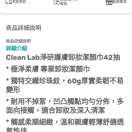
宅配到府
超商取貨
取貨
商品詳細說明
商品詳細說明
詳細介紹
Clean Lab
淨研護膚卸妝潔顏巾42
抽
* 極淨柔膚 專業卸妝潔顏巾
* 獨特交織珍珠紋，60g厚實柔韌不易
變形
* 耐用不掉絮，凹凸觸點均勻分佈，多
面向接觸，適合卸妝及深入清潔
* 觸感柔順細緻，溫和親膚輕薄舒適透
氣性佳