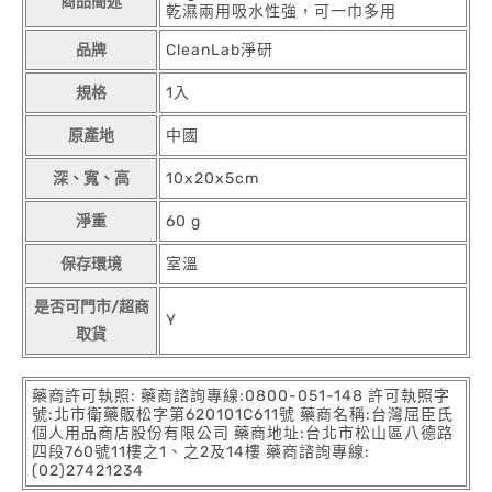
商品簡述
乾濕兩用吸水性強，可一巾多用
品牌
CleanLab淨研
規格
1入
原產地
中國
深、寬、高
10x20x5cm
淨重
60 g
保存環境
室溫
是否可門市/超商
Y
取貨
藥商許可執照: 藥商諮詢專線:0800-051-148 許可執照字
號:北市衛藥販松字第620101C611號 藥商名稱:台灣屈臣氏
個人用品商店股份有限公司 藥商地址:台北市松山區八德路
四段760號11樓之1、之2及14樓 藥商諮詢專線:
(02)27421234