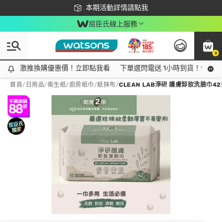
下載app最高回饋$350
本期活動詳情請點我
屈臣氏線上服務
0
激推換購優惠價！立即點我看
激推換購優惠價！立即點我看
下單選閃電送 1小時到貨！領神券
首頁
/
日用品
/
衛生紙
/
廚房紙巾/紙抹布
/
CLEAN LAB淨研 護膚卸妝洗臉巾4