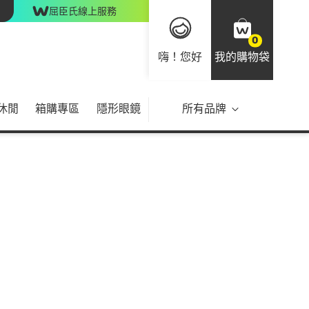
屈臣氏線上服務
0
嗨！您好
我的購物袋
休閒
箱購專區
隱形眼鏡
所有品牌