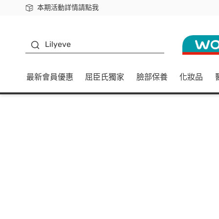
本期活動詳情請點我
下載app最高回饋$350
K beauty
Lilyeve
最新會員優惠
屈臣氏獨家
臉部保養
化妝品