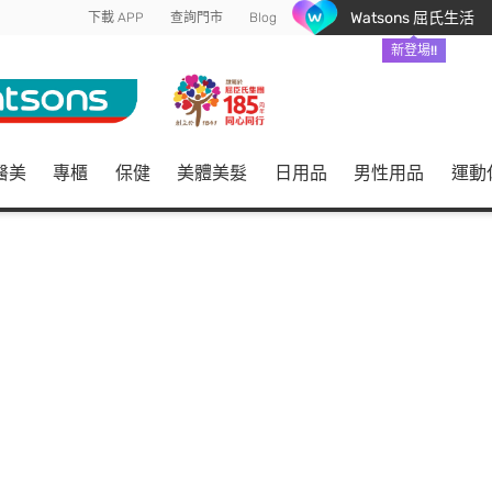
Watsons 屈氏生活
下載 APP
查詢門市
Blog
新登場!!
醫美
專櫃
保健
美體美髮
日用品
男性用品
運動