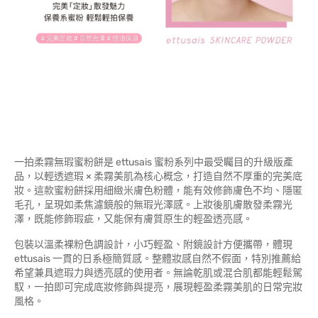
一拍柔霧無瑕蜜粉餅是 ettusais 蜜粉系列中最受矚目的升級版產
品，以輕透遮瑕 × 柔霧美肌為核心概念，打造自然不厚重的完美底
妝。這款蜜粉餅採用細緻米膚色粉體，能有效修飾膚色不均、隱匿
毛孔，呈現如柔焦濾鏡般的無瑕光澤感。上妝後肌膚散發柔霧光
澤，既能修飾瑕疵，又能保有膚質原生的輕盈透亮感。
包裝以溫柔裸粉色調設計，小巧輕盈、附鏡設計方便攜帶，體現
ettusais 一貫的日系極簡質感。整體妝感自然不假面，特別推薦給
希望兼具遮瑕力與透亮感的使用者。無論乾肌或混合肌都能輕鬆駕
馭，一拍即可完成底妝修飾與提亮，展現輕盈柔霧美肌的日常完妝
風格。