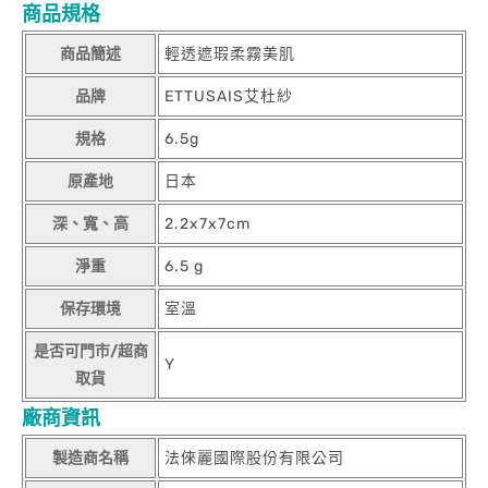
商品規格
商品簡述
輕透遮瑕柔霧美肌
品牌
ETTUSAIS艾杜紗
規格
6.5g
原產地
日本
深、寬、高
2.2x7x7cm
淨重
6.5 g
保存環境
室溫
是否可門市/超商
Y
取貨
廠商資訊
製造商名稱
法倈麗國際股份有限公司