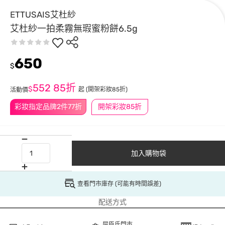
ETTUSAIS艾杜紗
艾杜紗一拍柔霧無瑕蜜粉餅6.5g
650
$
552
85折
$
起
(開架彩妝85折)
活動價
彩妝指定品牌2件77折
開架彩妝85折
加入購物袋
查看門市庫存 (可能有時間誤差)
配送方式
屈臣氏門市