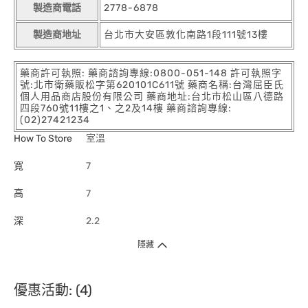
製造商電話
2778-6878
製造商地址
台北市大安區敦化南路1段111號13樓
藥商許可執照: 藥商諮詢專線:0800-051-148 許可執照字
號:北市衛藥販松字第620101C611號 藥商名稱:台灣屈臣氏
個人用品商店股份有限公司 藥商地址:台北市松山區八德路
四段760號11樓之1、之2及14樓 藥商諮詢專線:
(02)27421234
How To Store
室溫
寬
7
高
7
深
2.2
隱藏
優惠活動: (4)