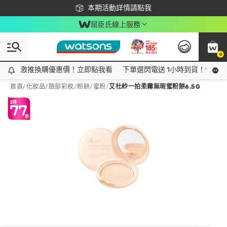
下載app最高回饋$350
本期活動詳情請點我
屈臣氏線上服務
0
激推換購優惠價！立即點我看
激推換購優惠價！立即點我看
下單選閃電送 1小時到貨！領神券
首頁
/
化妝品
/
臉部彩妝
/
粉餅/蜜粉
/
艾杜紗一拍柔霧無瑕蜜粉餅6.5G