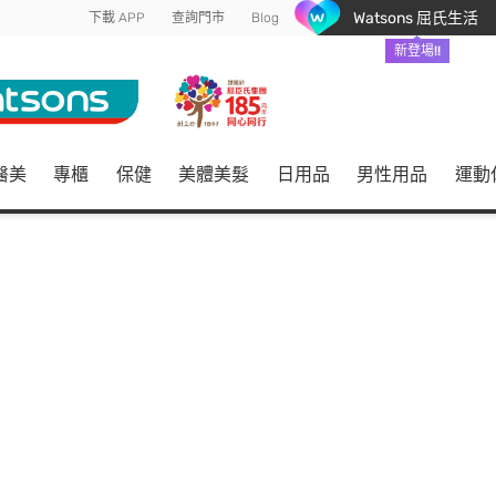
Watsons 屈氏生活
下載 APP
查詢門市
Blog
新登場!!
醫美
專櫃
保健
美體美髮
日用品
男性用品
運動