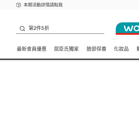
本期活動詳情請點我
下載app最高回饋$350
善存
第2件5折
最新會員優惠
屈臣氏獨家
臉部保養
化妝品