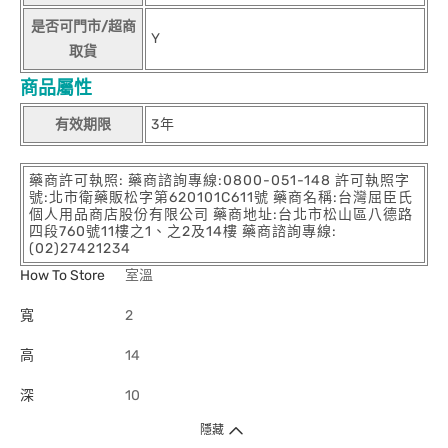
是否可門市/超商
Y
取貨
商品屬性
有效期限
3年
藥商許可執照: 藥商諮詢專線:0800-051-148 許可執照字
號:北市衛藥販松字第620101C611號 藥商名稱:台灣屈臣氏
個人用品商店股份有限公司 藥商地址:台北市松山區八德路
四段760號11樓之1、之2及14樓 藥商諮詢專線:
(02)27421234
How To Store
室溫
寬
2
高
14
深
10
隱藏