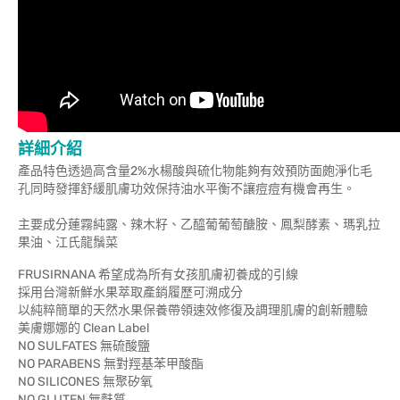
詳細介紹
產品特色透過高含量2%水楊酸與硫化物能夠有效預防面皰淨化毛
孔同時發揮舒緩肌膚功效保持油水平衡不讓痘痘有機會再生。
主要成分蓮霧純露、辣木籽、乙醯葡葡萄醣胺、鳳梨酵素、瑪乳拉
果油、江氏龍鬚菜
FRUSIRNANA 希望成為所有女孩肌膚初養成的引線
採用台灣新鮮水果萃取產銷履歷可溯成分
以純粹簡單的天然水果保養帶領速效修復及調理肌膚的創新體驗
美膚娜娜的 Clean Label
NO SULFATES 無硫酸鹽
NO PARABENS 無對羥基苯甲酸酯
NO SILICONES 無聚矽氧
NO GLUTEN 無麩質