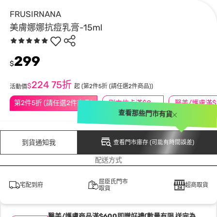
FRUSIRNANA
美膚娜娜抗痘乳膏-15ml
299
$
224
75折
$
起
(第2件5折 (請任選2件商品))
活動價
第2件5折 (請任選2件商品)
刷中信卡滿$888送3萬點
查看那些門市有貨
到貨通知我
查看門市庫存 (可能有時間誤差)
配送方式
屈臣氏門市
宅配到府
超商取貨
取貨
醫美/護膚商品滿$600即贈好禮(數量有限 送完為