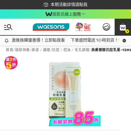
下載app最高回饋$350
本期活動詳情請點我
屈臣氏線上服務
0
激推換購優惠價！立即點我看
激推換購優惠價！立即點我看
下單選閃電送 1小時到貨！領神券
首頁
/
臉部保養
/
美容 / 護理
/
抗痘 / 控油 / 毛孔調理
/
美膚娜娜抗痘乳膏-15M