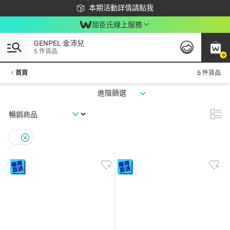
下載app最高回饋$350
本期活動詳情請點我
屈臣氏線上服務
GENPEL 金沛兒
5 件貨品
0
首頁
5 件貨品
進階篩選