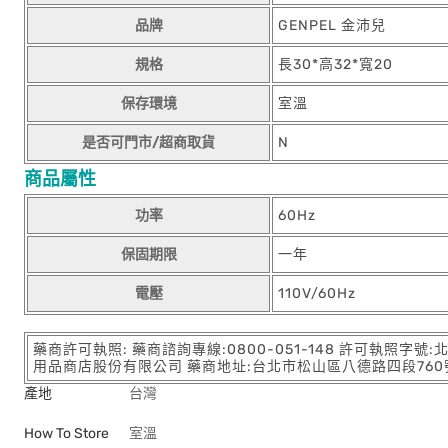
品牌
GENPEL 金沛兒
規格
長30*高32*寬20
保存環境
室溫
是否可門市/超商取貨
N
商品屬性
功率
60Hz
保固期限
一年
電壓
110V/60Hz
藥商許可執照: 藥商諮詢專線:0800-051-148 許可執照字號
用品商店股份有限公司 藥商地址:台北市松山區八德路四段760號11樓
產地
台灣
How To Store
室溫