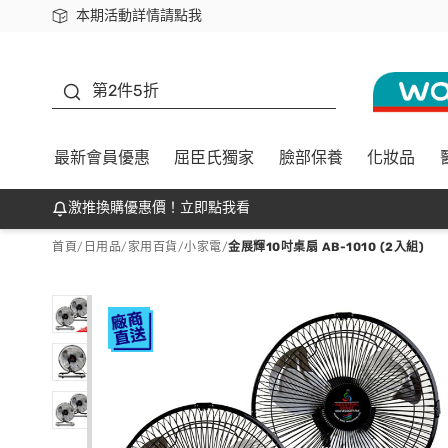
本期活動詳情請點我
下載app最高回饋$350
善存
第2件5折
最新會員優惠
屈臣氏獨家
臉部保養
化妝品
激推換購優惠價！立即點我看
首頁
/
日用品
/
家用百貨
/
小家電
/
金展輝10吋桌扇 AB-1010 (2入組)