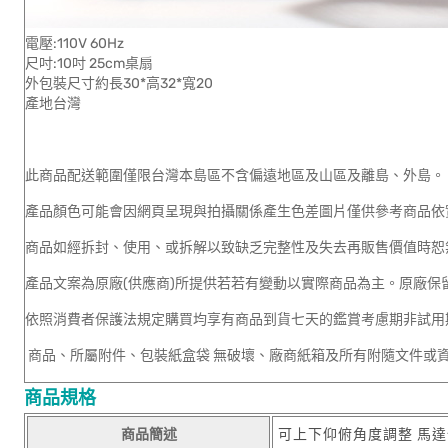
電壓:110V 60Hz
尺吋:10吋 25cm桌扇
外包裝尺寸約長30*高32*寬20
產地台灣
此商品配送範圍僅限台灣本島區不含偏遠地區及山區及離島、外島。
產品顏色可能會因網頁呈現與拍攝關係產生色差圖片僅供參考商品依
商品如經拆封、使用、或拆解以致缺乏完整性及失去再販售價值時恕
產品文案為原廠(供應商)所提供若若有變動以實際商品為主。原廠保
依照消費者保護法規定購買均享有商品到貨七天的鑑賞考慮期非試用
商品、所屬附件、包裝紙盒袋 無破壞、廠商紙箱及所有附隨文件或
商品規格
商品簡述
可上下仰俯角度調整 馬達