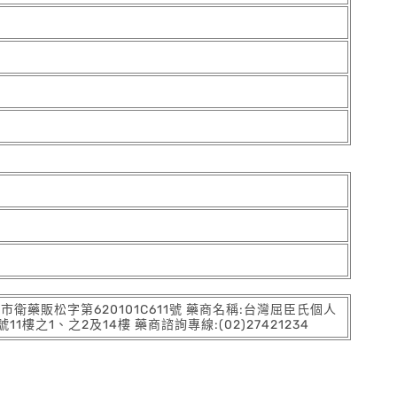
:北市衛藥販松字第620101C611號 藥商名稱:台灣屈臣氏個人
之1、之2及14樓 藥商諮詢專線:(02)27421234