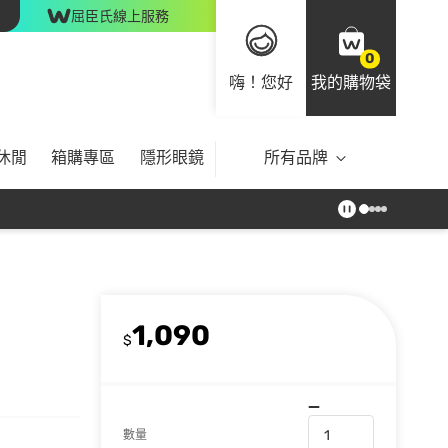
屈臣氏線上服務
0
嗨！您好
我的購物袋
休閒
箱購專區
隱形眼鏡
所有品牌
1,090
$
數量