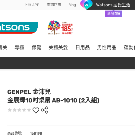
Watsons 屈氏生活
下載 APP
查詢門市
Blog
新登場!!
醫美
專櫃
保健
美體美髮
日用品
男性用品
運動
GENPEL 金沛兒
金展輝10吋桌扇 AB-1010 (2入組)
商品貨號
168198