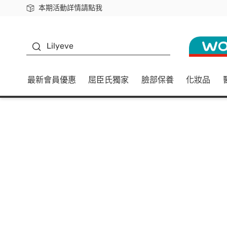
本期活動詳情請點我
下載app最高回饋$350
K beauty
Lilyeve
最新會員優惠
屈臣氏獨家
臉部保養
化妝品