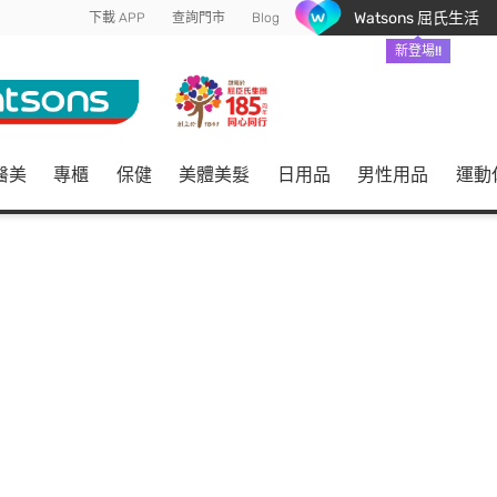
Watsons 屈氏生活
下載 APP
查詢門市
Blog
新登場!!
醫美
專櫃
保健
美體美髮
日用品
男性用品
運動