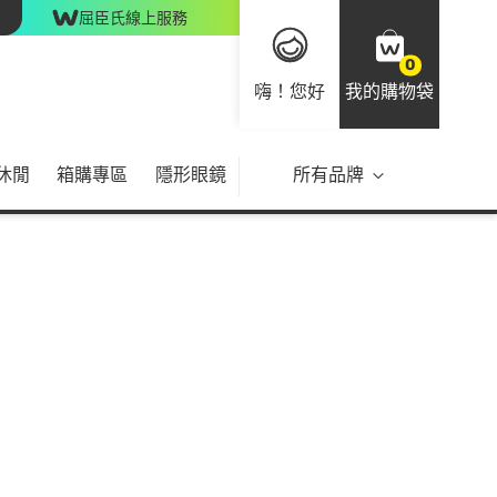
屈臣氏線上服務
0
嗨！您好
我的購物袋
休閒
箱購專區
隱形眼鏡
所有品牌