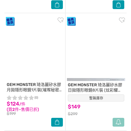
GEM MONSTER
琦洛麗矽水膠
GEM MONSTER
琦洛麗矽水膠
月拋隱形眼鏡1片裝(璀璨秘密
日拋隱形眼鏡8片裝 (炫彩耀眼
棕) 0.00
灰) 0.00
(0)
暫無庫存
(0)
$124
/件
$149
(買2件-售價已折)
$199
$299