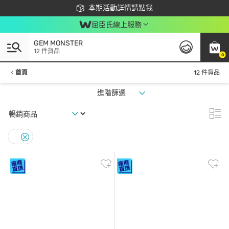
下載app最高回饋$350
本期活動詳情請點我
屈臣氏線上服務
GEM MONSTER
12 件貨品
0
首頁
12 件貨品
進階篩選