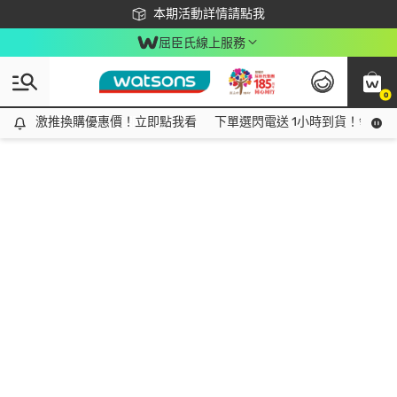
下載app最高回饋$350
本期活動詳情請點我
屈臣氏線上服務
0
激推換購優惠價！立即點我看
激推換購優惠價！立即點我看
下單選閃電送 1小時到貨！領神券