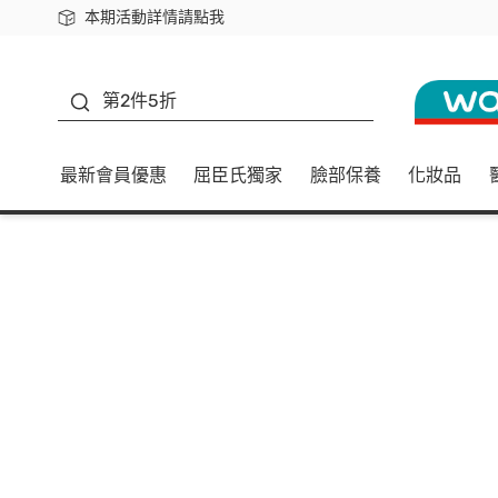
本期活動詳情請點我
下載app最高回饋$350
善存
第2件5折
最新會員優惠
屈臣氏獨家
臉部保養
化妝品