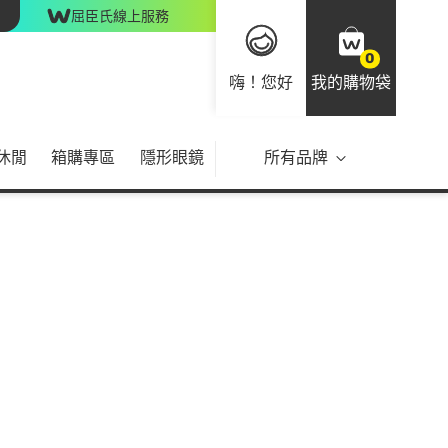
屈臣氏線上服務
0
嗨！您好
我的購物袋
休閒
箱購專區
隱形眼鏡
所有品牌