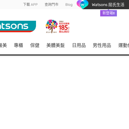
Watsons 屈氏生活
下載 APP
查詢門市
Blog
新登場!!
醫美
專櫃
保健
美體美髮
日用品
男性用品
運動