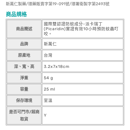
新萬仁製藥/環藥販賣字第19-091號/環署衛製字第2493號
商品規格
國際雙認證防蚊成分-派卡瑞丁
商品簡述
(Picaridin)實證有效10小時預防蚊蟲叮
咬。
品牌
新萬仁
原產地
台灣
深、寬、高
3.2x7x18cm
淨重
54 g
容量
25 ml
保存環境
室溫
是否可門市/超商
Y
取貨