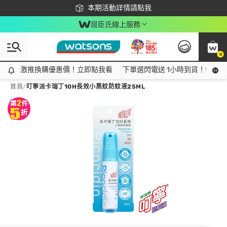
下載app最高回饋$350
本期活動詳情請點我
屈臣氏線上服務
0
激推換購優惠價！立即點我看
激推換購優惠價！立即點我看
下單選閃電送 1小時到貨！領神券
首頁
/
叮寧派卡瑞丁10H長效小黑蚊防蚊液25ML