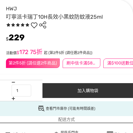
HWJ
叮寧派卡瑞丁10H長效小黑蚊防蚊液25ml
229
$
172
75折
$
起
(第2件5折 (請任選2件商品))
活動價
第2件5折 (請任選2件商品)
刷中信卡滿$888送3萬點
加入購物袋
查看門市庫存 (可能有時間誤差)
配送方式
屈臣氏門市