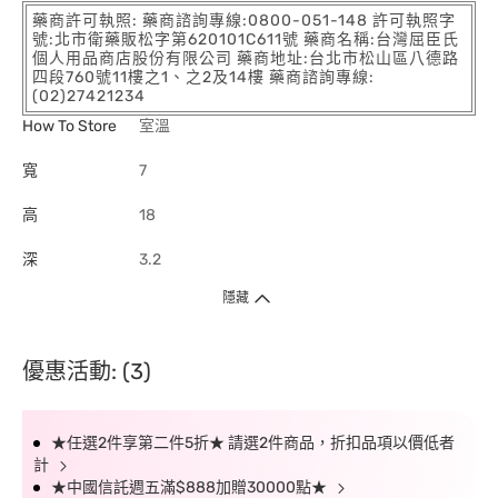
藥商許可執照: 藥商諮詢專線:0800-051-148 許可執照字
號:北市衛藥販松字第620101C611號 藥商名稱:台灣屈臣氏
個人用品商店股份有限公司 藥商地址:台北市松山區八德路
四段760號11樓之1、之2及14樓 藥商諮詢專線:
(02)27421234
How To Store
室溫
寬
7
高
18
深
3.2
隱藏
優惠活動: (3)
★任選2件享第二件5折★ 請選2件商品，折扣品項以價低者
計
★中國信託週五滿$888加贈30000點★