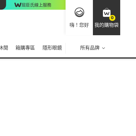
屈臣氏線上服務
0
嗨！您好
我的購物袋
休閒
箱購專區
隱形眼鏡
所有品牌