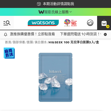
下載app最高回饋$350
本期活動詳情請點我
屈臣氏線上服務
0
激推換購優惠價！立即點我看
激推換購優惠價！立即點我看
下單選閃電送 1小時到貨！領神券
首頁
/
臉部保養
/
面膜
/
美白鎖水
/
HI&SEEK 100 克拉淨白面膜3入/盒