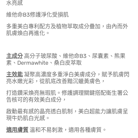
水亮感
維他命B3修護淨化受損肌
多重美白專利配方及植物萃取成分疊加，由內而外
肌膚煥白再進化。
主成分
高分子玻尿酸、維他命B3、尿囊素、熊果
素、Dermawhite、桑白皮萃取
主效能
凝聚高濃度多重淨白美膚成分，賦予肌膚閃
亮水嫩光彩，從肌底改善黯沉蠟黃膚色，
打造鑽采煥亮無瑕肌。修護調理關鍵搭配衛生署公
告核可的有效美白成分，
啟動最有感的晶亮透白肌制，美白超能力讓肌膚呈
現牛奶肌白光感。
適用膚質
溫和不易刺激，適用各種膚質。