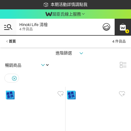
下載app最高回饋$350
本期活動詳情請點我
屈臣氏線上服務
Hinoki Life 清檜
4 件貨品
0
首頁
4 件貨品
進階篩選