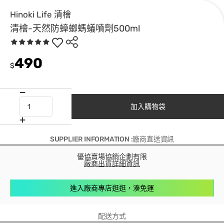
Hinoki Life 清檜
清檜-天然防蟑螂螞蟻噴劑500ml
490
$
加入購物袋
SUPPLIER INFORMATION :廠商直送資訊
優協賣場協銷企劃有限
廠商出貨詳細資訊
進入廠商專店逛逛，湊免運
配送方式