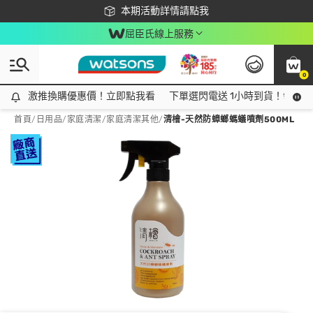
下載app最高回饋$350
本期活動詳情請點我
屈臣氏線上服務
0
激推換購優惠價！立即點我看
激推換購優惠價！立即點我看
下單選閃電送 1小時到貨！領神券
首頁
/
日用品
/
家庭清潔
/
家庭清潔其他
/
清檜-天然防蟑螂螞蟻噴劑500ML