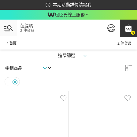
下載app最高回饋$350
本期活動詳情請點我
屈臣氏線上服務
茵緹瑪
2 件貨品
0
首頁
2 件貨品
進階篩選