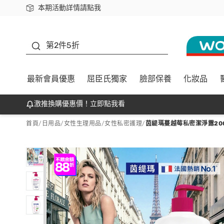
本期活動詳情請點我
下載app最高回饋$350
善存
第2件5折
最新會員優惠
屈臣氏獨家
臉部保養
化妝品
激推換購優惠價！立即點我看
首頁
/
日用品
/
女性生理用品
/
女性私密護理
/
茵緹瑪蔓越莓私密潔淨露20