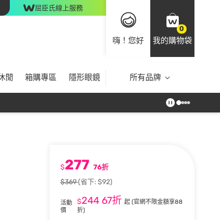
屈臣氏線上服務
0
嗨！您好
我的購物袋
休閒
箱購專區
隱形眼鏡
所有品牌
277
$
76折
$369
(省下: $92)
244
67折
$
起
(官網不限金額享88
活動
價
折)