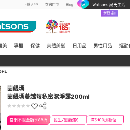
Watsons 屈氏生活
下載 APP
查詢門市
Blog
新登場!!
醫美
專櫃
保健
美體美髮
日用品
男性用品
運動
0ML
茵緹瑪
茵緹瑪蔓越莓私密潔淨露200ml
官網不限金額享88折
民生/髮類滿$388送舒潔冰巾
滿$100送數位印花