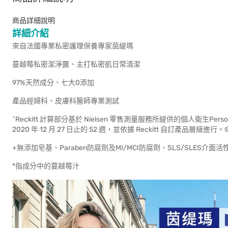
商品詳細說明
詳細介紹
來自法國專業私密護理保養專家茵緹瑪
蔓越莓私密潔淨露、主打私密肌日常清潔
97%天然成分、七大0添加
產品經婦科、皮膚科醫師專業測試
^Reckitt 計算部分基於 Nielsen 零售測量服務所緹供的個人衛生P
2020 年 12 月 27 日止的 52 週，並依據 Reckitt 自訂產品層級進行。© 
+無添加皂基、Paraben防腐劑及MI/MCI防腐劑、SLS/SLES
*指成分中的蔓越莓汁