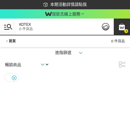
下載app最高回饋$350
本期活動詳情請點我
屈臣氏線上服務
KOTEX
0 件貨品
0
首頁
0 件貨品
進階篩選