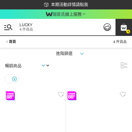
下載app最高回饋$350
本期活動詳情請點我
屈臣氏線上服務
LUCKY
4 件貨品
0
首頁
4 件貨品
進階篩選