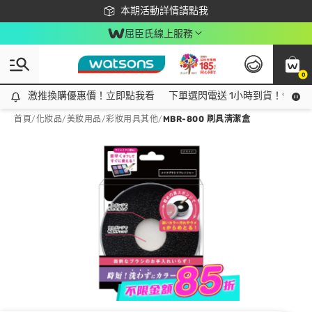
下載app最高回饋$350
本期活動詳情請點我
屈臣氏線上服務
0
激推換購優惠價！立即點我看
激推換購優惠價！立即點我看
下單選閃電送 1小時到貨！領神券
首頁
/
化妝品
/
美妝用品
/
彩妝用具其他
/
MBR-800 刷具清潔盒