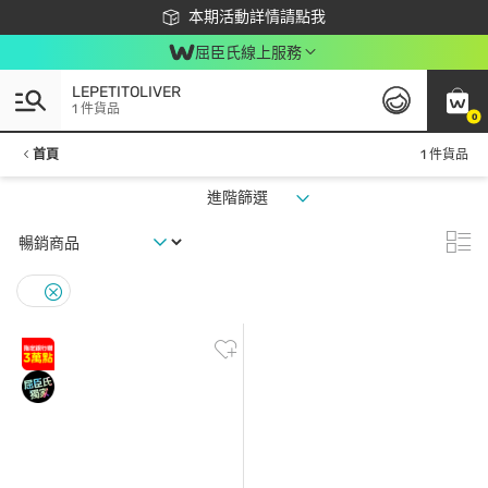
下載app最高回饋$350
本期活動詳情請點我
屈臣氏線上服務
LEPETITOLIVER
1 件貨品
0
首頁
1 件貨品
進階篩選