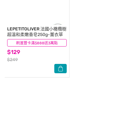
LEPETITOLIVER
法國小橄欖樹
超溫和柔嫩香皂250g-薰衣草
刷滙豐卡滿$888送3萬點
(7)
$129
$249