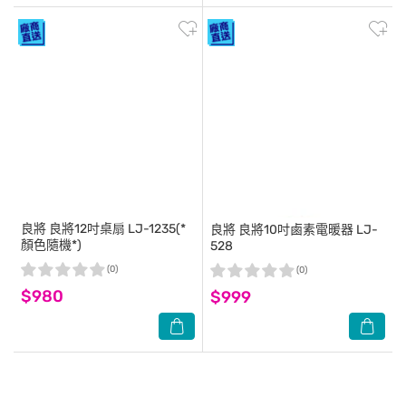
良將
良將12吋桌扇 LJ-1235(*
良將
良將10吋鹵素電暖器 LJ-
顏色隨機*)
528
(0)
(0)
$980
$999