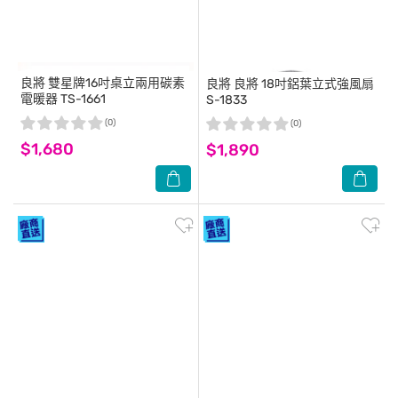
良將
雙星牌16吋桌立兩用碳素
良將
良將 18吋鋁葉立式強風扇
電暖器 TS-1661
S-1833
(0)
(0)
$1,680
$1,890