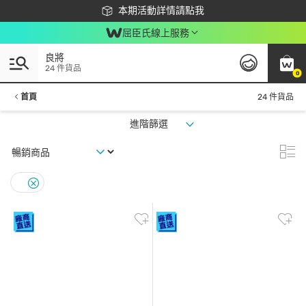
下載app最高回饋$350
本期活動詳情請點我
屈臣氏線上服務
良將
24 件貨品
0
首頁
24 件貨品
進階篩選