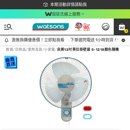
下載app最高回饋$350
本期活動詳情請點我
屈臣氏線上服務
0
激推換購優惠價！立即點我看
激推換購優惠價！立即點我看
下單選閃電送 1小時到貨！領神券
首頁
/
日用品
/
家用百貨
/
小家電
/
良將12吋單拉掛壁扇 S-1218顏色隨機