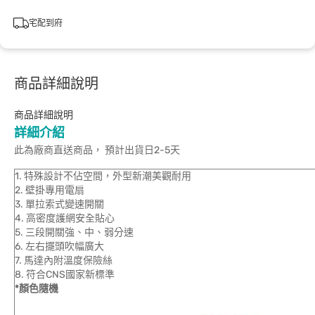
宅配到府
商品詳細說明
商品詳細說明
詳細介紹
此為廠商直送商品， 預計出貨日2-5天
1. 特殊設計不佔空間，外型新潮美觀耐用
2. 壁掛專用電扇
3. 單拉索式變速開關
4. 高密度護網安全貼心
5. 三段開關強、中、弱分速
6. 左右擺頭吹幅廣大
7. 馬達內附溫度保險絲
8. 符合CNS國家新標準
*顏色隨機