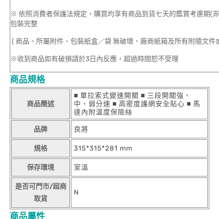
※ 依照消費者保護法規定，購買均享有商品到貨七天的鑑賞考慮期(
包裝完整
( 商品、所屬附件、包裝紙盒／袋 無破壞、廠商紙箱及所有附隨文件或
※收到商品如有破損請於3日內反應，超過時間恕不受理
商品規格
■ 單拉索式變速開關 ■ 三段開關強、
商品簡述
中、弱分速 ■ 高密度護網安全貼心 ■ 馬
達內附溫度保險絲
品牌
良將
規格
315*315*281 mm
保存環境
室溫
是否可門市/超商
N
取貨
商品屬性