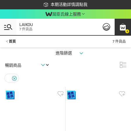
下載app最高回饋$350
本期活動詳情請點我
屈臣氏線上服務
LAIKOU
7 件貨品
0
首頁
7 件貨品
進階篩選