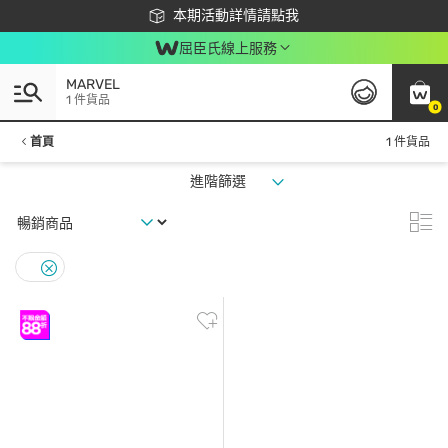
下載app最高回饋$350
本期活動詳情請點我
屈臣氏線上服務
MARVEL
1 件貨品
0
首頁
1 件貨品
進階篩選