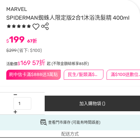
MARVEL
SPIDERMAN蜘蛛人限定版2合1沐浴洗髮精 400ml
199
$
67折
$299
(省下: $100)
169
57折
$
起
(不限金額結帳享85折)
活動價
刷中信卡滿$888送3萬點
民生/髮類滿$388送舒潔冰巾
滿$100
加入購物袋 ()
查看門市庫存 (可能有時間誤差)
配送方式