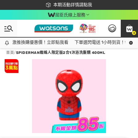
下載app最高回饋$350
本期活動詳情請點我
屈臣氏線上服務
0
激推換購優惠價！立即點我看
激推換購優惠價！立即點我看
下單選閃電送 1小時到貨！領神券
首頁
/
SPIDERMAN蜘蛛人限定版2合1沐浴洗髮精 400ML